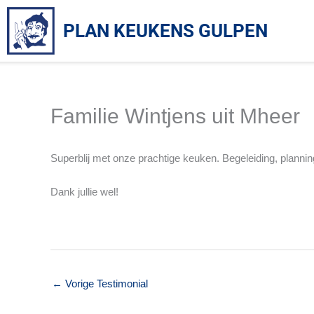
Ga
naar
PLAN KEUKENS GULPEN
de
inhoud
Familie Wintjens uit Mheer
Superblij met onze prachtige keuken. Begeleiding, plannin
Dank jullie wel!
←
Vorige Testimonial